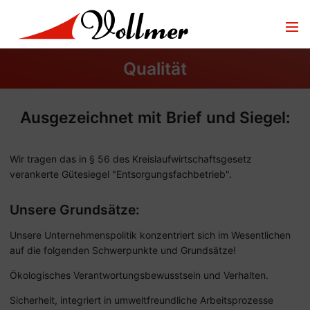
Qualität
Ausgezeichnet mit Brief und Siegel:
Wir tragen das in § 56 des Kreislaufwirtschaftsgesetz
verankerte Gütesiegel "Entsorgungsfachbetrieb".
Unsere Grundsätze:
Unsere Unternehmenspolitik konzentriert sich im Wesentlichen
auf die folgenden Schwerpunkte und Grundsätze!
Ökologisches Verantwortungsbewusstsein und Verhalten.
Sicherheit, integriert in umweltfreundliche Arbeitsprozesse