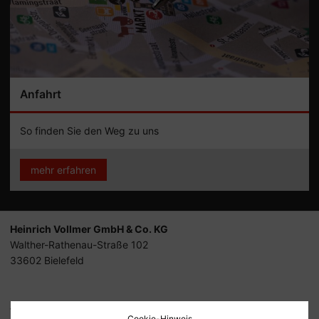
Anfahrt
So finden Sie den Weg zu uns
mehr erfahren
Heinrich Vollmer GmbH & Co. KG
Walther-Rathenau-Straße 102
33602 Bielefeld
Tel.
+49 (0) 521 / 6 40 30
Cookie-Hinweis